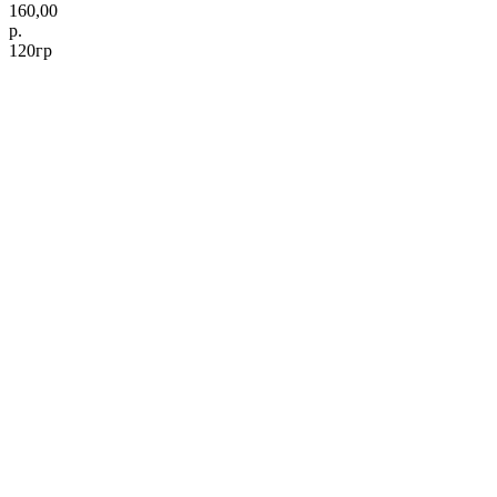
160,00
р.
120гр