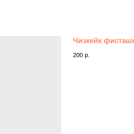
Чизкейк фисташк
200
р.